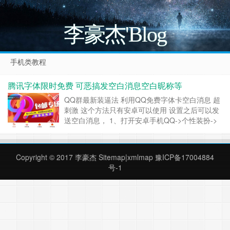
李豪杰'Blog
手机类教程
腾讯字体限时免费 可恶搞发空白消息空白昵称等
QQ群最新装逼法 利用QQ免费字体卡空白消息 超
刺激 这个方法只有安卓可以使用 设置之后可以发
送空白消息， 1、打开安卓手机QQ->个性装扮->
字体->下拉->其他字体->腾讯字体->设置 2、有兴
趣的可以试试。直接设置便可，目前是限免的 3、
设置之后手机打个空格 然后手机键盘回车发送 发
Copyright © 2017
李豪杰
Sitemap
|
xmlmap
豫ICP备17004884
出去是空白的，如果空白头像和空……
继续阅读 »
号-1