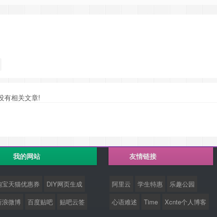
没有相关文章!
我的网站
友情链接
淘宝天猫优惠券
DIY网页生成
阿里云
学生特惠
乐趣公园
新浪微博
百度贴吧
贴吧云签
心语难述
Time
Xcnte个人博客