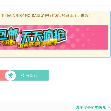
创丨本网站采用
BY-NC-SA协议进行授权 , 转载请注明来源！
赏
分享 (
0
)
渐渐淡去的年味儿