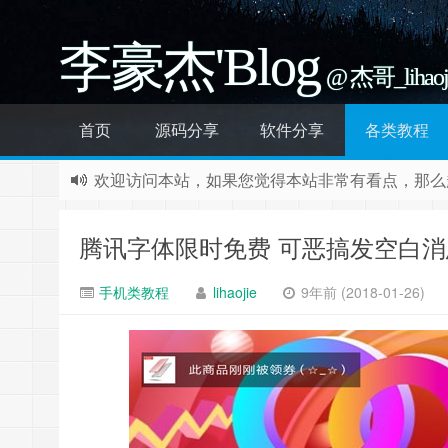
李豪杰'Blog
@ 杰哥_liha
首页
源码分享
软件分享
各类教程
欢迎访问本站，如果您觉得本站非常有看点，那么赶紧
淘宝天猫优惠券网站新版已上线，传送门：
http://
由于网信办规定评论需要实名认证，本站关闭了所
腾讯字体限时免费 可恶搞发空白
手机类教程
lihaojie
9年前 (2018-01-26)