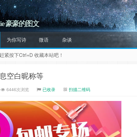
ojie 豪豪的图文
为你写诗
微语
杂谈
按下Ctrl+D 收藏本站吧！
gouerfei.com
有文章的评论功能，有问题请直接联系博主
消息空白昵称等
6446次浏览
已收录
扫描二维码