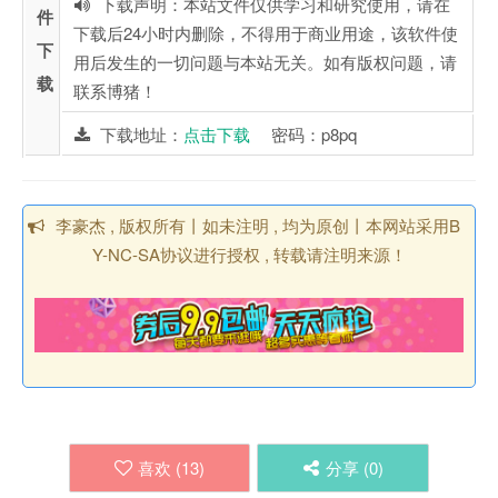
下载声明：本站文件仅供学习和研究使用，请在
件
下载后24小时内删除，不得用于商业用途，该软件使
下
用后发生的一切问题与本站无关。如有版权问题，请
载
联系博猪！
下载地址：
点击下载
密码：p8pq
李豪杰 , 版权所有丨如未注明 , 均为原创丨本网站采用
B
Y-NC-SA协议进行授权 , 转载请注明来源！
喜欢 (
13
)
分享 (
0
)