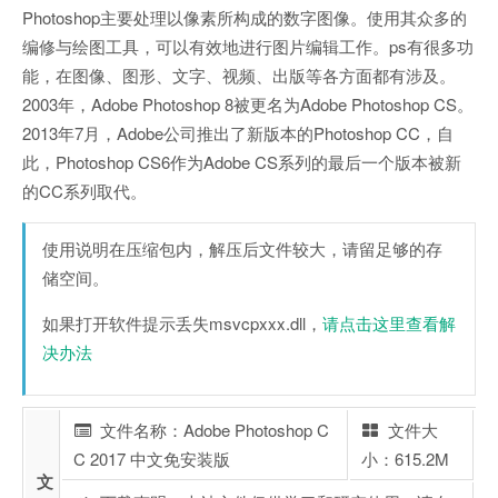
Photoshop主要处理以像素所构成的数字图像。使用其众多的
编修与绘图工具，可以有效地进行图片编辑工作。ps有很多功
能，在图像、图形、文字、视频、出版等各方面都有涉及。
2003年，Adobe Photoshop 8被更名为Adobe Photoshop CS。
2013年7月，Adobe公司推出了新版本的Photoshop CC，自
此，Photoshop CS6作为Adobe CS系列的最后一个版本被新
的CC系列取代。
使用说明在压缩包内，解压后文件较大，请留足够的存
储空间。
如果打开软件提示丢失msvcpxxx.dll，
请点击这里查看解
决办法
文件名称：Adobe Photoshop C
文件大
C 2017 中文免安装版
小：615.2M
文